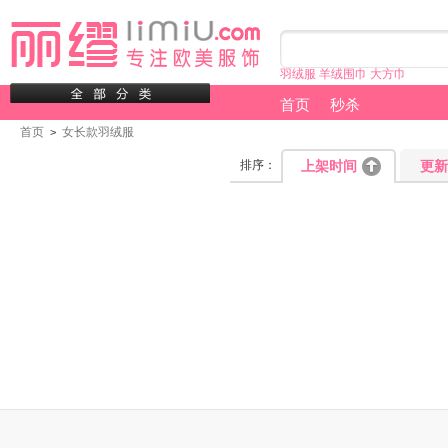
羽绒服
羊绒围巾
大方巾
首页
秒杀
首页
女长款羽绒服
>
排序：
上架时间
更新